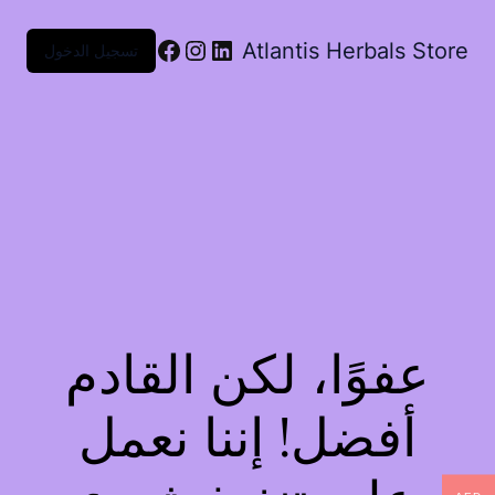
Atlantis Herbals Store
تسجيل الدخول
عفوًا، لكن القادم
أفضل! إننا نعمل