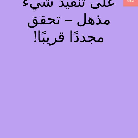
على تنفيذ شيء
AED
مذهل – تحقق
مجددًا قريبًا!