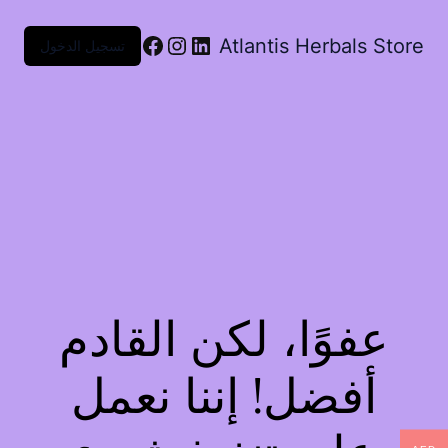
Atlantis Herbals Store
تسجيل الدخول
عفوًا، لكن القادم
أفضل! إننا نعمل