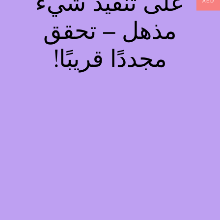
على تنفيذ شيء
AED
مذهل – تحقق
مجددًا قريبًا!