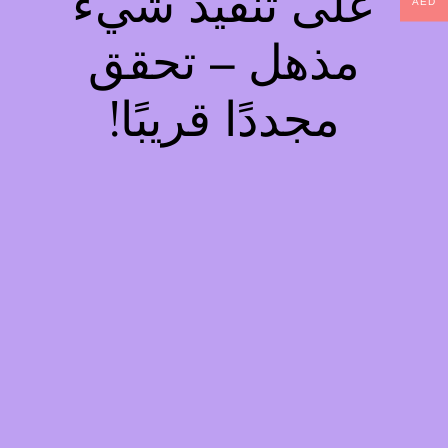
على تنفيذ شيء
AED
مذهل – تحقق
مجددًا قريبًا!