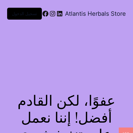
Atlantis Herbals Store
تسجيل الدخول
عفوًا، لكن القادم
أفضل! إننا نعمل