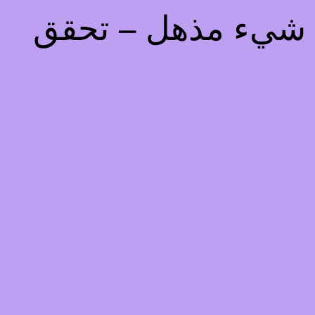
يذ شيء مذهل – تحقق