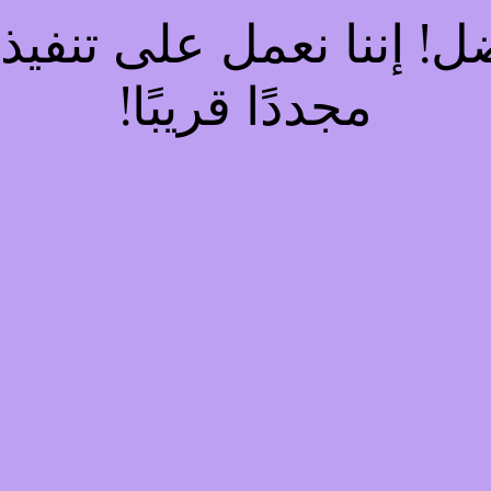
فضل! إننا نعمل على تنف
مجددًا قريبًا!