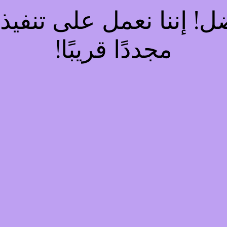
فضل! إننا نعمل على تنف
مجددًا قريبًا!