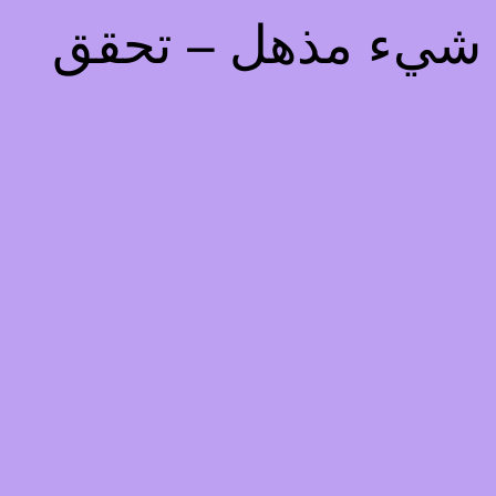
يذ شيء مذهل – تحقق