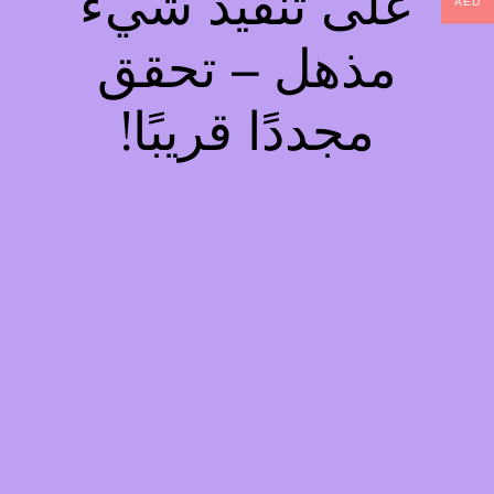
على تنفيذ شيء
AED
مذهل – تحقق
مجددًا قريبًا!