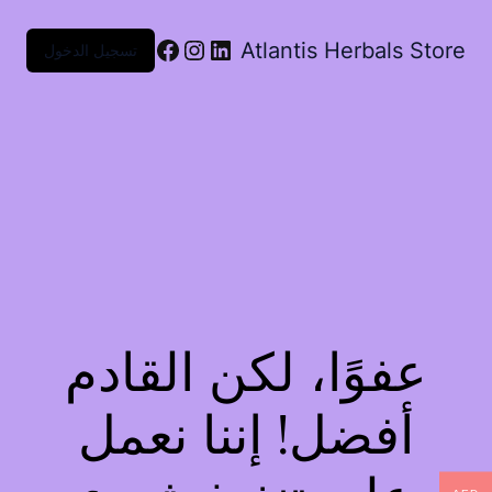
Atlantis Herbals Store
تسجيل الدخول
عفوًا، لكن القادم
أفضل! إننا نعمل