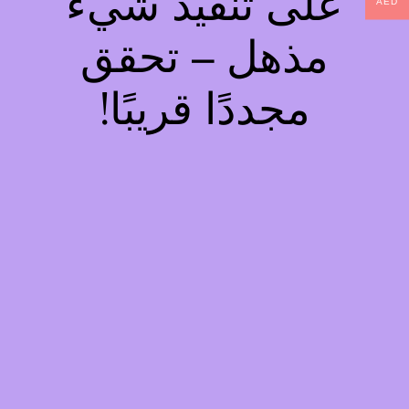
على تنفيذ شيء
AED
مذهل – تحقق
مجددًا قريبًا!