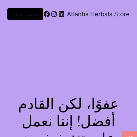
Atlantis Herbals Store
تسجيل الدخول
عفوًا، لكن القادم
أفضل! إننا نعمل