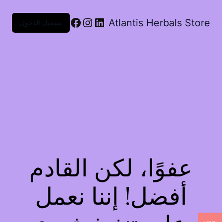
Atlantis Herbals Store
تسجيل الدخول
عفوًا، لكن القادم
أفضل! إننا نعمل