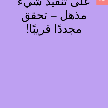
على تنفيذ شيء
USD
مذهل – تحقق
مجددًا قريبًا!