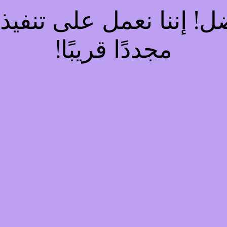
فضل! إننا نعمل على تنف
مجددًا قريبًا!