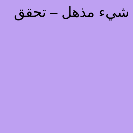
يذ شيء مذهل – تحقق