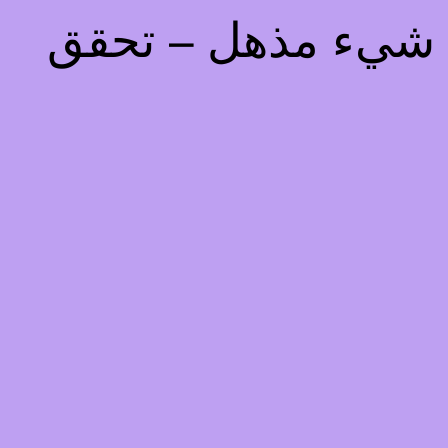
يذ شيء مذهل – تحقق