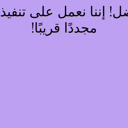
فضل! إننا نعمل على تنف
مجددًا قريبًا!